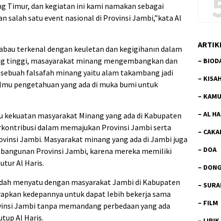
g Timur, dan kegiatan ini kami namakan sebagai
 salah satu event nasional di Provinsi Jambi,”kata Al
ARTIK
abau terkenal dengan keuletan dan kegigihanın dalam
yang tinggi, masayarakat minang mengembangkan dan
–
BIOD
sebuah falsafah minang yaitu alam takambang jadi
–
KISA
lmu pengetahuan yang ada di muka bumi untuk
–
KAMU
–
AL H
tu kekuatan masyarakat Minang yang ada di Kabupaten
erkontribusi dalam memajukan Provinsi Jambi serta
–
CAKA
insi Jambi. Masyarakat minang yang ada di Jambi juga
–
DOA
mbangunan Provinsi Jambi, karena mereka memiliki
utur Al Haris.
–
DON
dah menyatu dengan masyarakat Jambi di Kabupaten
–
SURA
rapkan kedepannya untuk dapat lebih bekerja sama
–
FILM
insi Jambi tanpa memandang perbedaan yang ada
tup Al Haris.
–
LIRIK