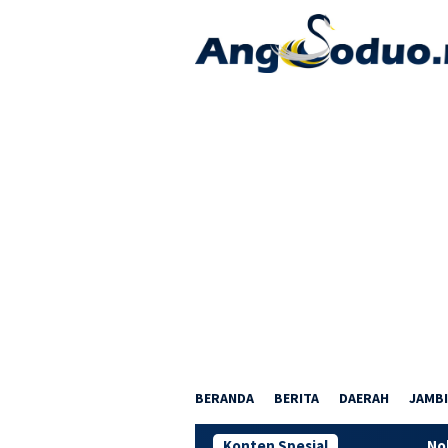
Loncat
ke
konten
BERANDA
BERITA
DAERAH
JAMBI
Konten Spesial
Nobar Piala Dun