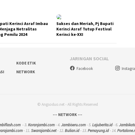
upati Kerinci Asraf Imbau
Sukses dan Meriah, Pj Bupati
Menjaga Netralitas
Kerinci Asraf Tutup Festival
ng Pemilu 2024
Kerinci ke-XXI
JARINGAN SOCIAL
KODE ETIK
Facebook
Instagr
ASI
NETWORK
© Angsoduo.net - All Rights Reserved
--- NETWORK ---
mbiflash.com
- 3.
Koranjambi.com
- 4.
Jambiseru.com
- 5.
Lajuberita.id
- 6.
Jambikat
warajambi.com
- 11.
Swarajambi.net
- 12.
Bulian.id
- 13.
Pemayung.id
- 14.
Portalone.