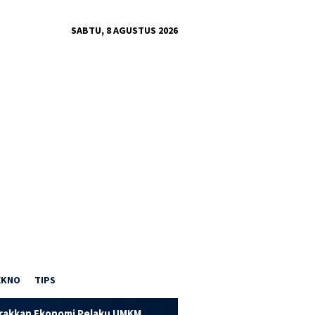
SABTU, 8 AGUSTUS 2026
EKNO
TIPS
omi Pelaku UMKM
Dorong Kapasitas UMKM Pandai Besi, PTPN