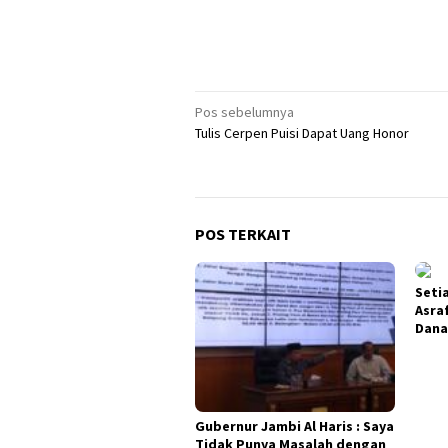
Navigasi
Pos sebelumnya
Tulis Cerpen Puisi Dapat Uang Honor
pos
POS TERKAIT
Seti
Asra
Dana
Gubernur Jambi Al Haris : Saya
Tidak Punya Masalah dengan