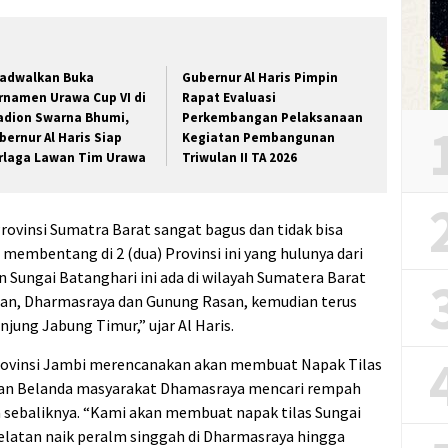
jadwalkan Buka
Gubernur Al Haris Pimpin
rnamen Urawa Cup VI di
Rapat Evaluasi
adion Swarna Bhumi,
Perkembangan Pelaksanaan
bernur Al Haris Siap
Kegiatan Pembangunan
rlaga Lawan Tim Urawa
Triwulan II TA 2026
Provinsi Sumatra Barat sangat bagus dan tidak bisa
membentang di 2 (dua) Provinsi ini yang hulunya dari
n Sungai Batanghari ini ada di wilayah Sumatera Barat
latan, Dharmasraya dan Gunung Rasan, kemudian terus
jung Jabung Timur,” ujar Al Haris.
rovinsi Jambi merencanakan akan membuat Napak Tilas
man Belanda masyarakat Dhamasraya mencari rempah
a sebaliknya. “Kami akan membuat napak tilas Sungai
Selatan naik peralm singgah di Dharmasraya hingga