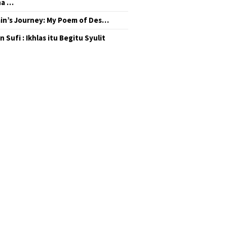
na …
in’s Journey: My Poem of Des…
 Sufi : Ikhlas itu Begitu Syulit