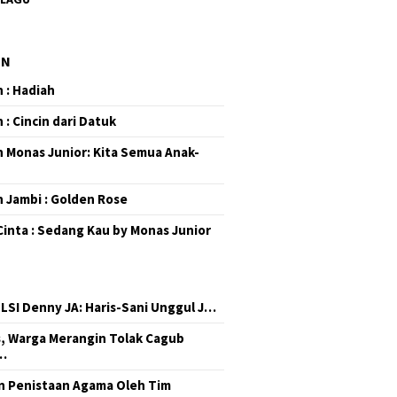
EN
 : Hadiah
 : Cincin dari Datuk
 Monas Junior: Kita Semua Anak-
 Jambi : Golden Rose
Cinta : Sedang Kau by Monas Junior
 LSI Denny JA: Haris-Sani Unggul J…
, Warga Merangin Tolak Cagub
…
 Penistaan Agama Oleh Tim