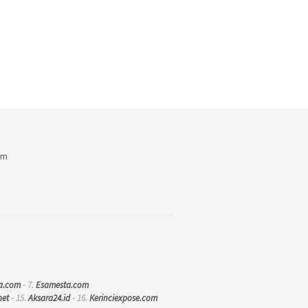
am
a.com
- 7.
Esamesta.com
net
- 15.
Aksara24.id
- 16.
Kerinciexpose.com