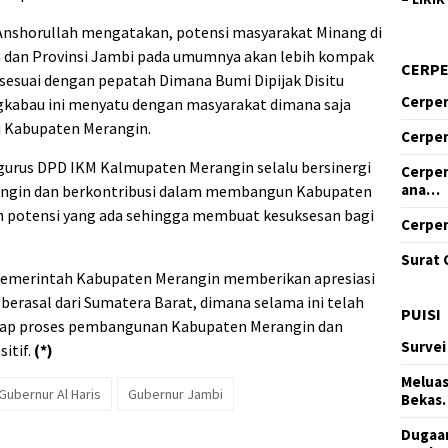
Anshorullah mengatakan, potensi masyarakat Minang di
 dan Provinsi Jambi pada umumnya akan lebih kompak
CERP
esuai dengan pepatah Dimana Bumi Dipijak Disitu
Cerpen
ngkabau ini menyatu dengan masyarakat dimana saja
i Kabupaten Merangin.
Cerpen
urus DPD IKM Kalmupaten Merangin selalu bersinergi
Cerpen
ana…
ngin dan berkontribusi dalam membangun Kabupaten
h potensi yang ada sehingga membuat kesuksesan bagi
Cerpen
Surat 
 Pemerintah Kabupaten Merangin memberikan apresiasi
erasal dari Sumatera Barat, dimana selama ini telah
PUISI
dap proses pembangunan Kabupaten Merangin dan
Survei
itif.
(*)
Meluas
Gubernur Al Haris
Gubernur Jambi
Bekas
Dugaan