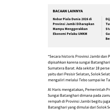
BACAAN LAINNYA
Nobar Piala Dunia 2026 di
Di
Provinsi Jambi Diharapkan
Tu
Mampu Menggerakkan
St
Ekonomi Pelaku UMKM
Gu
Be
“Secara historis Provinsi Jambi dan 
dipisahkan karena sungai Batanghari 
Sumatera Barat. Ada sekitar 18 perse
yaitu dari Pesisir Selatan, Solok Se
mengalirl melalui Tebo sampai ke Tan
Al Haris mengatakan, Pemerintah P
Sungai Batanghari dimana pada za
rempah di Provinsi Jambi begitu jug
Batanghari yang dimulai dari Solok 