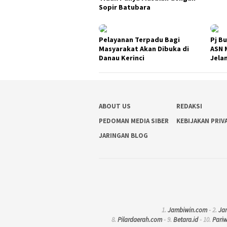
Sopir Batubara
Pelayanan Terpadu Bagi
Pj B
Masyarakat Akan Dibuka di
ASN 
Danau Kerinci
Jela
ABOUT US
REDAKSI
PEDOMAN MEDIA SIBER
KEBIJAKAN PRIV
JARINGAN BLOG
1.
Jambiwin.com
- 2.
Ja
8.
Pilardaerah.com
- 9.
Betara.id
- 10.
Pari