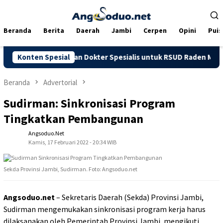
Loncat
ke
konten
Beranda
Berita
Daerah
Jambi
Cerpen
Opini
Puis
 dan Tambahan Dokter Spesialis untuk RSUD Raden Mattaher
Konten Spesial
Beranda
Advertorial
Sudirman: Sinkronisasi Program
Tingkatkan Pembangunan
Angsoduo.net
Kamis, 17 Februari 2022 - 20:34 WIB
Sekda Provinsi Jambi, Sudirman. Foto: Angsoduo.net
Angsoduo.net
– Sekretaris Daerah (Sekda) Provinsi Jambi,
Sudirman mengemukakan sinkronisasi program kerja harus
dilaksanakan oleh Pemerintah Provinsi Jambi, mengikuti