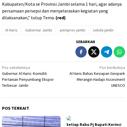
Kabupaten/Kota se Provinsi Jambi selama 1 hari, agar adanya
persamaan persepsi dan menyelaraskan kegiatan yang
dilaksanakan,” tutup Tema.
(red)
Al Haris
Gubernur Jambi
pemprov jambi
sekda jambi
SEBARKAN
Navigasi
Pos sebelumnya
Pos berikutnya
Gubernur Al Haris: Komiditi
Al Haris Bahas Kesiapan Geopark
pos
Pertanian Penyumbang Ekspor
Merangin Hadapi Assesment
Terbesar Jambi
UNESCO
POS TERKAIT
Setiap Rabu Pj Bupati Kerinci