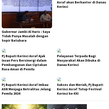
Asraf akan Berkantor di Danau
Kerinci
Gubernur Jambi Al Haris : Saya
Tidak Punya Masalah dengan
Sopir Batubara
Pj Bupati Kerinci Asraf Ajak
Pelayanan Terpadu Bagi
Insan Pers Bersinergi dalam
Masyarakat Akan Dibuka di
Pembangunan dan Ciptakan
Danau Kerinci
Rasa Aman di Pemilu
Pj Bupati Kerinci Asraf Imbau
Sukses dan Meriah, Pj Bupati
ASN Menjaga Netralitas Jelang
Kerinci Asraf Tutup Festival
Pemilu 2024
Kerinci ke-XXI