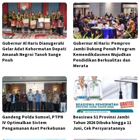
Gubernur Al Haris Dianugerahi
Gubernur Al Haris: Pemprov
Gelar Adat Kehormatan Depati
Jambi Dukung Penuh Program
Amanah Negroi Tanoh Sunge
Kemendikdasmen Wujudkan
Pnoh
Pendidikan Berkualitas dan
Merata
Gandeng Polda Sumsel, PTPN
Beasiswa S1 Provinsi Jambi
IV Optimalkan Sistem
Tahun 2026 Dibuka hingga 11
Pengamanan Aset Perkebunan
Juni, Cek Persyaratannya