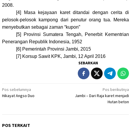
2008.
[4]
Masa kejayaan karet ditandai dengan cerita di
pelosok-pelosok kampong dari penutur orang tua. Mereka
menyebutkan sebagai zaman “kupon”
[5]
Provinsi Sumatera Tengah, Penerbit Kementrian
Penerangan Republik Indonesia, 1952
[6]
Pemerintah Provinsi Jambi, 2015
[7]
Korsup Sawit KPK, Jambi, 12 April 2016
SEBARKAN
Navigasi
Pos sebelumnya
Pos berikutnya
Hikayat Angso Duo
Jambi – Dari Raja karet menjadi
pos
Hutan beton
POS TERKAIT