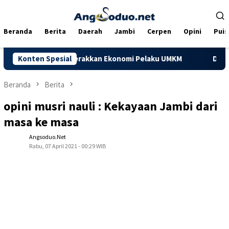
Loncat
ke
konten
Beranda
Berita
Daerah
Jambi
Cerpen
Opini
Puis
u Menggerakkan Ekonomi Pelaku UMKM
Konten Spesial
Dorong Kapasitas UM
Beranda
Berita
opini musri nauli : Kekayaan Jambi dari
masa ke masa
Angsoduo.net
Rabu, 07 April 2021 - 00:29 WIB