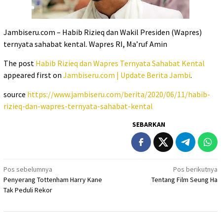
Jambiseru.com – Habib Rizieq dan Wakil Presiden (Wapres)
ternyata sahabat kental. Wapres RI, Ma’ruf Amin
The post
Habib Rizieq dan Wapres Ternyata Sahabat Kental
appeared first on
Jambiseru.com | Update Berita Jambi
.
source
https://www.jambiseru.com/berita/2020/06/11/habib-
rizieq-dan-wapres-ternyata-sahabat-kental
SEBARKAN
Navigasi
Pos sebelumnya
Pos berikutnya
Penyerang Tottenham Harry Kane
Tentang Film Seung Ha
pos
Tak Peduli Rekor