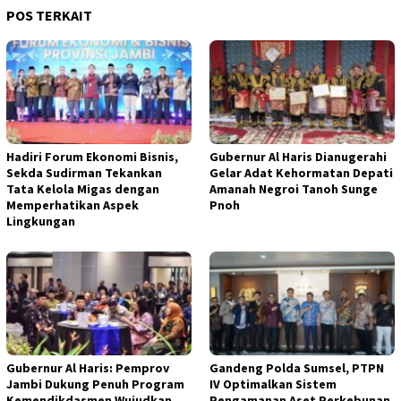
POS TERKAIT
Hadiri Forum Ekonomi Bisnis,
Gubernur Al Haris Dianugerahi
Sekda Sudirman Tekankan
Gelar Adat Kehormatan Depati
Tata Kelola Migas dengan
Amanah Negroi Tanoh Sunge
Memperhatikan Aspek
Pnoh
Lingkungan
Gubernur Al Haris: Pemprov
Gandeng Polda Sumsel, PTPN
Jambi Dukung Penuh Program
IV Optimalkan Sistem
Kemendikdasmen Wujudkan
Pengamanan Aset Perkebunan