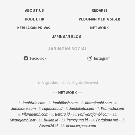
ABOUT US
REDAKSI
KODE ETIK
PEDOMAN MEDIA SIBER
KEBIJAKAN PRIVASI
NETWORK
JARINGAN BLOG
JARINGAN SOCIAL
Facebook
Instagram
© Angsoduo.net - All Rights Reserved
--- NETWORK ---
1.
Jambiwin.com
- 2.
Jambiflash.com
- 3.
Koranjambi.com
- 4.
Jambiseru.com
- 5.
Lajuberita.id
- 6.
Jambikata.com
- 7.
Esamesta.com
8.
Pilardaerah.com
- 9.
Betara.id
- 10.
Pariwarajambi.com
- 11.
Swarajambi.net
- 12.
Bulian.id
- 13.
Pemayung.id
- 14.
Portalone.net
- 15.
Aksara24.id
- 16.
Kerinciexpose.com