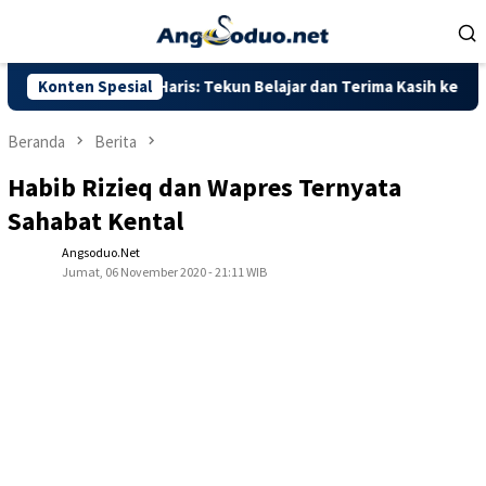
Loncat
ke
konten
bernur Al Haris: Tekun Belajar dan Terima Kasih ke Pemerintah 
Konten Spesial
Beranda
Berita
Habib Rizieq dan Wapres Ternyata
Sahabat Kental
Angsoduo.net
Jumat, 06 November 2020 - 21:11 WIB