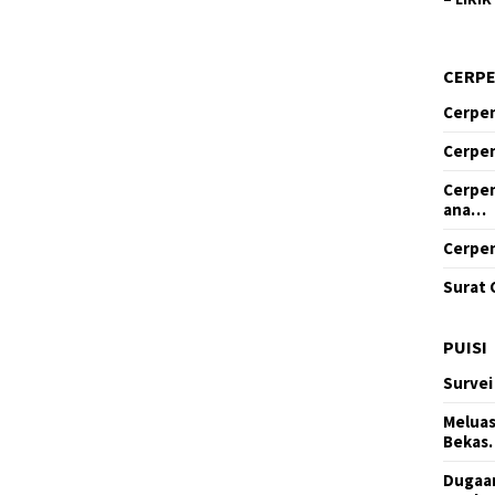
CERP
Cerpen
Cerpen
Cerpen
ana…
Cerpen
Surat 
PUISI
Survei
Meluas
Bekas
Dugaan