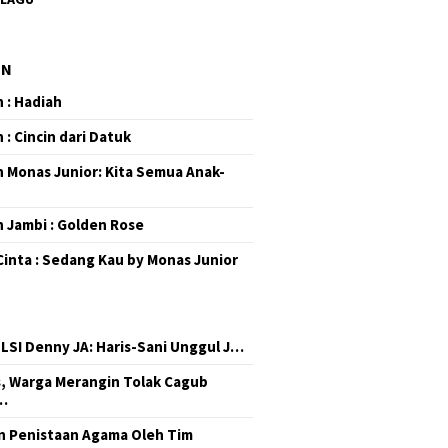
EN
 : Hadiah
 : Cincin dari Datuk
 Monas Junior: Kita Semua Anak-
 Jambi : Golden Rose
Cinta : Sedang Kau by Monas Junior
 LSI Denny JA: Haris-Sani Unggul J…
, Warga Merangin Tolak Cagub
…
 Penistaan Agama Oleh Tim