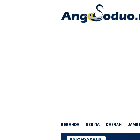
Loncat
ke
konten
BERANDA
BERITA
DAERAH
JAMBI
Konten Spesial
Gubernur