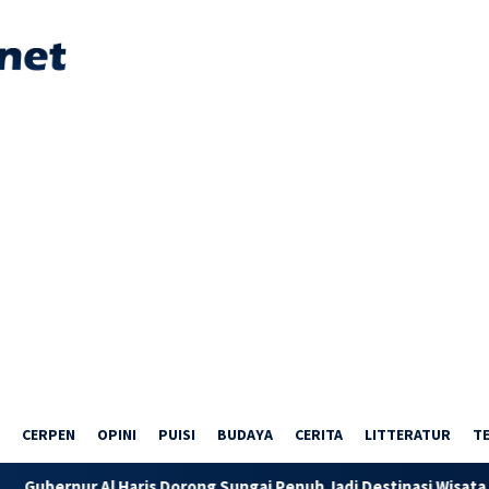
CERPEN
OPINI
PUISI
BUDAYA
CERITA
LITTERATUR
T
 Al Haris Dorong Sungai Penuh Jadi Destinasi Wisata Budaya Ung