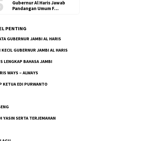
5
Gubernur Al Haris Jawab
Pandangan Umum F…
EL PENTING
ATA GUBERNUR JAMBI AL HARIS
H KECIL GUBERNUR JAMBI AL HARIS
S LENGKAP BAHASA JAMBI
ARIS WAYS – ALWAYS
P KETUA EDI PURWANTO
GENG
H YASIN SERTA TERJEMAHAN
 LAGU