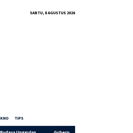
SABTU, 8 AGUSTUS 2026
EKNO
TIPS
gulan
Gubernur Al Haris Hadiri Panen Raya TNI di Desa 