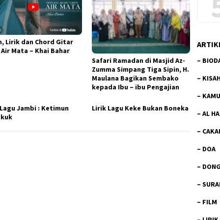
, Lirik dan Chord Gitar
ARTIK
 Air Mata – Khai Bahar
–
BIOD
Safari Ramadan di Masjid Az-
Zumma Simpang Tiga Sipin, H.
–
KISA
Maulana Bagikan Sembako
kepada Ibu – ibu Pengajian
–
KAMU
k Lagu Jambi : Ketimun
Lirik Lagu Keke Bukan Boneka
–
AL H
gkuk
–
CAKA
–
DOA
–
DON
–
SURA
–
FILM
–
LIRIK