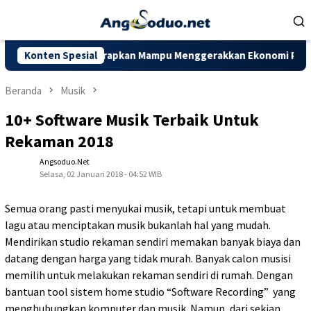
Loncat
ke
konten
ovinsi Jambi Diharapkan Mampu Menggerakkan Ekonomi Pelaku UM
Konten Spesial
Beranda
Musik
10+ Software Musik Terbaik Untuk
Rekaman 2018
Angsoduo.net
Selasa, 02 Januari 2018 - 04:52 WIB
Semua orang pasti menyukai musik, tetapi untuk membuat
lagu atau menciptakan musik bukanlah hal yang mudah.
Mendirikan studio rekaman sendiri memakan banyak biaya dan
datang dengan harga yang tidak murah. Banyak calon musisi
memilih untuk melakukan rekaman sendiri di rumah. Dengan
bantuan tool sistem home studio “Software Recording” yang
menghubungkan komputer dan musik. Namun, dari sekian