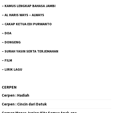
–
KAMUS LENGKAP BAHASA JAMBI
–
AL HARIS WAYS – ALWAYS
–
CAKAP KETUA EDI PURWANTO
–
DOA
–
DONGENG
–
SURAH YASIN SERTA TERJEMAHAN
–
FILM
–
LIRIK LAGU
CERPEN
Cerpen : Hadiah
Cerpen : Cincin dari Datuk
Cerpen Monas Junior: Kita Semua Anak-ana…