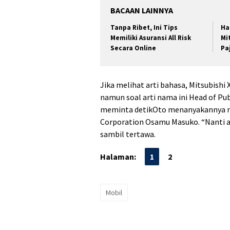
BACAAN LAINNYA
Tanpa Ribet, Ini Tips
Ha
Memiliki Asuransi All Risk
Mi
Secara Online
Pa
Jika melihat arti bahasa, Mitsubishi 
namun soal arti nama ini Head of Pu
meminta detikOto menanyakannya na
Corporation Osamu Masuko. “Nanti ad
sambil tertawa.
Halaman:
1
2
Mobil