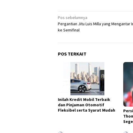
Navigasi
Pos sebelumnya
Pergantian Jitu Luis Milla yang Mengantar 
pos
ke Semifinal
POS TERKAIT
Inilah Kredit Mobil Terbaik
dan Pinjaman Otomotif
Fleksibel serta Syarat Mudah
Pers
Thom
Sege