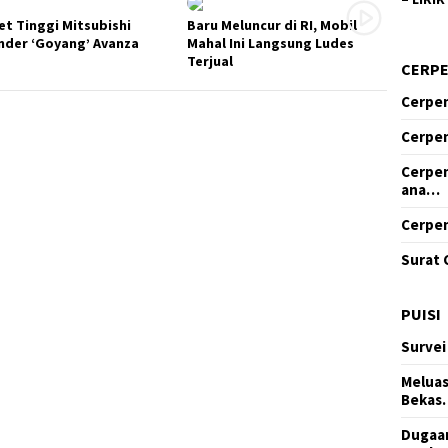
et Tinggi Mitsubishi
Baru Meluncur di RI, Mobil
nder ‘Goyang’ Avanza
Mahal Ini Langsung Ludes
Terjual
CERP
Cerpen
Cerpen
Cerpen
ana…
Cerpen
Surat 
PUISI
Survei
Meluas
Bekas
Dugaan