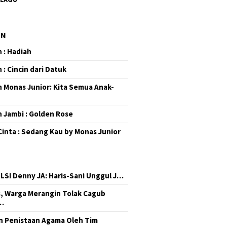
EN
 : Hadiah
 : Cincin dari Datuk
 Monas Junior: Kita Semua Anak-
 Jambi : Golden Rose
Cinta : Sedang Kau by Monas Junior
 LSI Denny JA: Haris-Sani Unggul J…
, Warga Merangin Tolak Cagub
…
 Penistaan Agama Oleh Tim