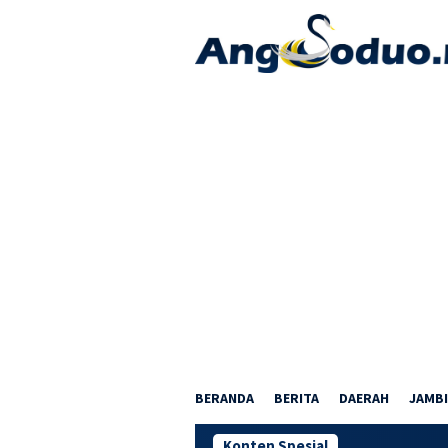
Loncat
ke
konten
BERANDA
BERITA
DAERAH
JAMBI
Konten Spesial
Nobar Pi