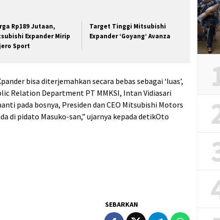
rga Rp189 Jutaan,
Target Tinggi Mitsubishi
tsubishi Expander Mirip
Expander ‘Goyang’ Avanza
jero Sport
Xpander bisa diterjemahkan secara bebas sebagai ‘luas’,
blic Relation Department PT MMKSI, Intan Vidiasari
nti pada bosnya, Presiden dan CEO Mitsubishi Motors
a di pidato Masuko-san,” ujarnya kepada detikOto
SEBARKAN