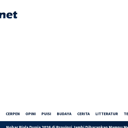
CERPEN
OPINI
PUISI
BUDAYA
CERITA
LITTERATUR
T
ala Dunia 2026 di Provinsi Jambi Diharapkan Mampu Menggerakk