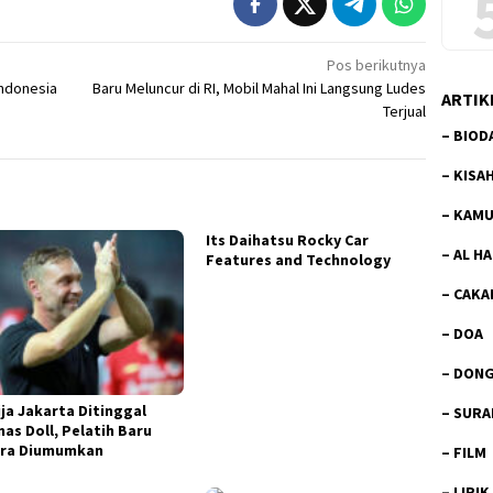
Pos berikutnya
Indonesia
Baru Meluncur di RI, Mobil Mahal Ini Langsung Ludes
ARTIK
Terjual
–
BIOD
–
KISA
–
KAMU
Its Daihatsu Rocky Car
–
AL H
Features and Technology
–
CAKA
–
DOA
–
DON
ija Jakarta Ditinggal
–
SURA
as Doll, Pelatih Baru
ra Diumumkan
–
FILM
–
LIRIK