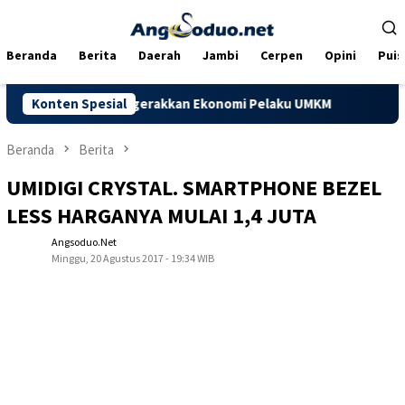
Loncat
ke
konten
Beranda
Berita
Daerah
Jambi
Cerpen
Opini
Puis
pu Menggerakkan Ekonomi Pelaku UMKM
Konten Spesial
Dorong Kapasitas U
Beranda
Berita
UMIDIGI CRYSTAL. SMARTPHONE BEZEL
LESS HARGANYA MULAI 1,4 JUTA
Angsoduo.net
Minggu, 20 Agustus 2017 - 19:34 WIB