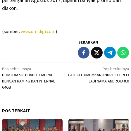
pertengahan Agustus 2017, dijamin banyak promo dan
diskon.
(sumber:
www.umidigi.com
)
SEBARKAN
Navigasi
Pos sebelumnya
Pos berikutnya
HOMTOM S8. PHABLET MURAH
GOOGLE UMUMKAN ANDROID OREO
pos
DENGAN RAM 4G DAN INTERNAL
JADI NAMA ANDROID 8.0
64GB
POS TERKAIT