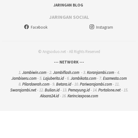
JARINGAN BLOG
JARINGAN SOCIAL
Facebook
Instagram
© Angsoduo.net - All Rights Reserved
--- NETWORK ---
1.
Jambiwin.com
- 2.
Jambiflash.com
- 3.
Koranjambi.com
- 4.
Jambiseru.com
- 5.
Lajuberita.id
- 6.
Jambikata.com
- 7.
Esamesta.com
8.
Pilardaerah.com
- 9.
Betara.id
- 10.
Pariwarajambi.com
- 11.
Swarajambi.net
- 12.
Bulian.id
- 13.
Pemayung.id
- 14.
Portalone.net
- 15.
Aksara24.id
- 16.
Kerinciexpose.com