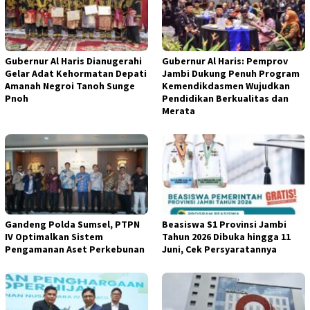
Gubernur Al Haris Dianugerahi
Gubernur Al Haris: Pemprov
Gelar Adat Kehormatan Depati
Jambi Dukung Penuh Program
Amanah Negroi Tanoh Sunge
Kemendikdasmen Wujudkan
Pnoh
Pendidikan Berkualitas dan
Merata
Gandeng Polda Sumsel, PTPN
Beasiswa S1 Provinsi Jambi
IV Optimalkan Sistem
Tahun 2026 Dibuka hingga 11
Pengamanan Aset Perkebunan
Juni, Cek Persyaratannya