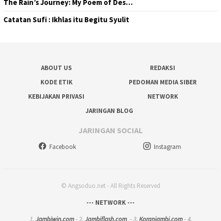
The Rain’s Journey: My Poem of Des…
Catatan Sufi : Ikhlas itu Begitu Syulit
ABOUT US
REDAKSI
KODE ETIK
PEDOMAN MEDIA SIBER
KEBIJAKAN PRIVASI
NETWORK
JARINGAN BLOG
JARINGAN SOCIAL
Facebook
Instagram
© Angsoduo.net - All Rights Reserved
--- NETWORK ---
1.
Jambiwin.com
- 2.
Jambiflash.com
- 3.
Koranjambi.com
- 4.