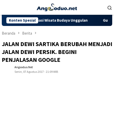
Loncat
ke
konten
Jadi Destinasi Wisata Budaya Unggulan
Konten Spesial
Gubernur Al Haris
Beranda
Berita
JALAN DEWI SARTIKA BERUBAH MENJADI
JALAN DEWI PERSIK. BEGINI
PENJALASAN GOOGLE
Angsoduo.net
Senin, 07 Agustus 2017 - 21:09 WIB