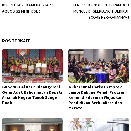
KEREN ! HASIL KAMERA SHARP
LENOVO K8 NOTE PLUS RAM 3GB
pos
AQUOS S2 MIRIP DSLR
MUNCUL DI GEEKBENCH. BERIKUT
SCORE PERFORMANYA !
POS TERKAIT
Gubernur Al Haris Dianugerahi
Gubernur Al Haris: Pemprov
Gelar Adat Kehormatan Depati
Jambi Dukung Penuh Program
Amanah Negroi Tanoh Sunge
Kemendikdasmen Wujudkan
Pnoh
Pendidikan Berkualitas dan
Merata